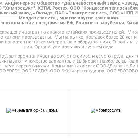
»
,
Акционерное Общество «Дальневосточный завод «Звезд
 "Химпродукт"
,
КЗТМ
,
Ростех
,
ООО "Концессии теплоснабже
ческий завод «Оксид»
,
ПАО «Электроизолит»
,
ООО «НПП И
Молдавизолит»
, многие другие компании.
неров компании предприятия РФ, Ближнего зарубежья, Кита
сокращения затрат на аналоги китайских производителей. Мно
 и как они произведены. Мы на рынке поставок более 20 лет и у
 вопросов поставки материалов и оборудования с Европы и тд.
ции. Организуем поставку в лучшем виде.
 грузов порой занимает до 50% от стоимости самого груза. Для 
осчитывают множество вариантов и выбирают наиболее выгодн
тнами перевозчиками. Компании такие как
ООО "Деловые Лин
ОО "DPD"
,
ООО "СДЕК"
,
ООО "Желдорэкспедиция
,
ООО "ВОЗОВ