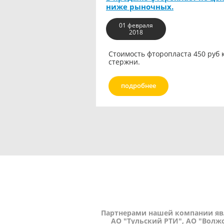
ниже рыночных.
01 февраля
2018
Стоимость фторопласта 450 руб к
стержни.
подробнее
Партнерами нашей компании яв
АО "Тульский РТИ"
,
АО "Волжс