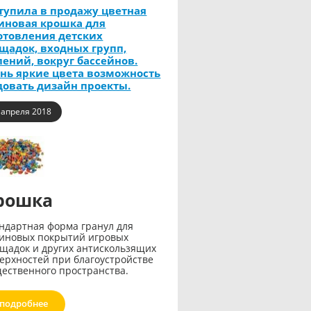
тупила в продажу цветная
иновая крошка для
отовления детских
щадок, входных групп,
пений, вокруг бассейнов.
нь яркие цвета возможность
довать дизайн проекты.
 апреля 2018
рошка
ндартная форма гранул для
иновых покрытий игровых
щадок и других антискользящих
ерхностей при благоустройстве
ественного пространства.
подробнее