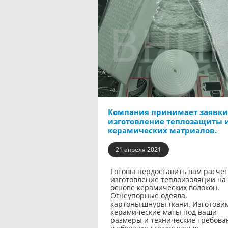
Компания принимает заявки
изготовление теплозащиты 
керамических матриалов.
21 апреля 2021
Готовы пердоставить вам расчет
изготовление теплоизоляции на
основе керамических волокон.
Огнеупорные одеяла,
картоны,шнуры,ткани. Изготови
керамические маты под ваши
размеры и технические требова