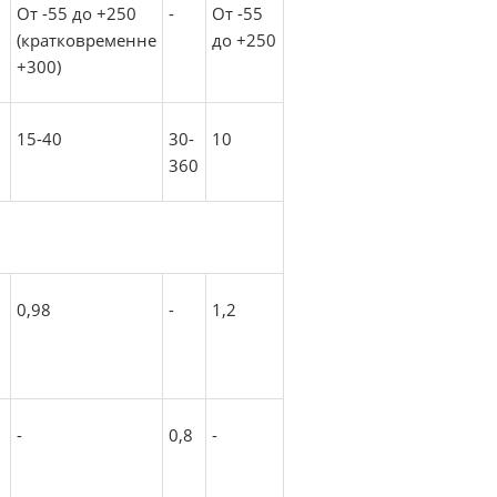
От -55 до +250
-
От -55
(кратковременне
до +250
+300)
15-40
30-
10
360
0,98
-
1,2
-
0,8
-