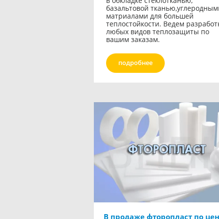
в обкладке стеклотканью,
базальтовой тканью,углеродным
матриалами для большей
теплостойкости. Ведем разработ
любых видов теплозащиты по
вашим заказам.
подробнее
В продаже фторопласт по це