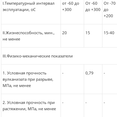
I.Температурный интервал
от -60 до
От -60
От -70
эксплуатации, оС
+300
до +300
до
+200
II.Жизнеспособность, мин.,
20
15
15-40
не менее
III.Физико-механические показатели
1. Условная прочность
-
0,79
-
вулканизата при разрыве,
МПа, не менее
2. Условная прочность при
-
-
-
растяжении, МПа, не менее