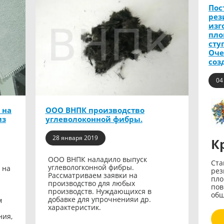
Пос
рез
изг
пло
сту
Оче
соз
04
 на
ООО ВНПК производство
из
углеволоконной фибры.
28 января 2019
К
ООО ВНПК наладило выпуск
Ста
углевологконной фибры.
 на
рез
Рассматриваем заявки на
пло
производство для любых
пов
производств. Нуждающихся в
общ
добавке для упрочненияи др.
м
характеристик.
ния,