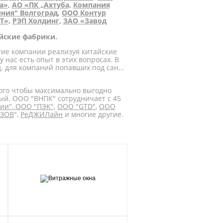
а»
,
АО «ПК „Ахтуба,
Компания
ния" Волгоград
,
ООО Контур
Т»
,
РЭП Холдинг
,
ЗАО «Завод
йские фабрики.
гие компании реализуя китайские
 нас есть опыт в этих вопросах. В
 для компаний попавших под сан...
того чтобы максимально выгодно
ый. ООО "ВНПК" сотрудничает с 45
ии"
,
ООО "ПЭК"
,
ООО "GTD"
,
ООО
ОЗОВ
",
РеДЖИЛайн
и многие другие.