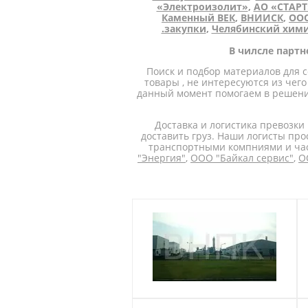
«Электроизолит»
,
АО «СТАРТ
Каменный ВЕК
,
ВНИИСК
,
ООО
.закупки
,
Челябинский хими
В чилсле парт
Поиск и подбор материалов для 
товары , не интересуются из чего
данный момент помогаем в решении
Доставка и логистика превозки
доставить груз. Наши логисты пр
транспортными компниями и час
"Энергия"
,
ООО "Байкал сервис"
,
О