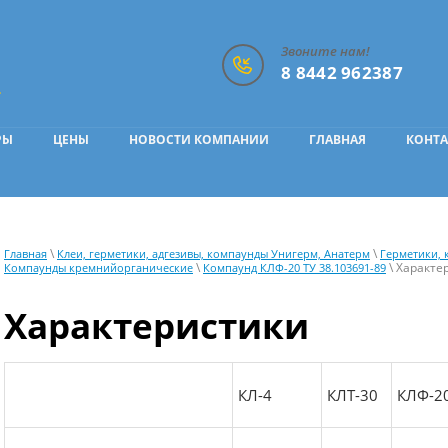
Звоните нам!
8 8442 962387
.
РЫ
ЦЕНЫ
НОВОСТИ КОМПАНИИ
ГЛАВНАЯ
КОНТ
\
\
Главная
Клеи, герметики, адгезивы, компаунды Унигерм, Анатерм
Герметики, 
\
\ Характе
Компаунды кремнийорганические
Компаунд КЛФ-20 ТУ 38.103691-89
Характеристики
КЛ-4
КЛТ-30
КЛФ-2