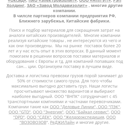
«Оксид»
,
ПАО «Электроизолит»
,
ООО «НПП ИТ»
,
РЭП
Холдинг
,
ЗАО «Завод Молдавизолит»
, многие другие
компании.
В чилсле партнеров компании предприятия РФ,
Ближнего зарубежья, Китайские фабрики.
Поиск и подбор материалов для сокращения затрат на
аналоги китайских производителей. Многие компании
реализуя китайские товары , не интересуются из чего и
как они произведены. Мы на рынке поставок более 20
лет и у нас есть опыт в этих вопросах. В данный момент
помогаем в решении вопросов поставки материалов и
оборудования с Европы и тд. для компаний попавших под
сан... ции. Организуем поставку в лучшем виде.
Доставка и логистика превозки грузов порой занимает до
50% от стоимости самого груза. Для того чтобы
максимально выгодно доставить груз. Наши логисты
просчитывают множество вариантов и выбирают
наиболее выгодный. ООО "ВНПК" сотрудничает с 45
транспортными компниями и частнами перевозчиками.
Компании такие как
ООО "Деловые Линии"
,
ООО "ПЭК"
,
ООО "GTD"
,
ООО "Энергия"
,
ООО "Байкал сервис"
,
ООО
"DPD"
,
ООО "СДЕК"
,
ООО "Желдорэкспедиция
,
ООО
"ВОЗОВОЗОВ
",
РеДЖИЛайн
и многие другие.