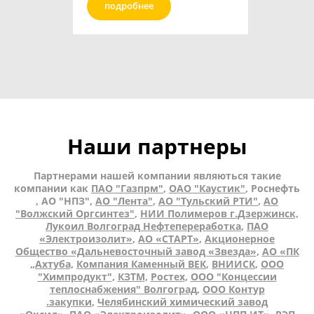
подробнее
Наши партнеры
Партнерами нашей компании являються такие
компании как
ПАО "Газпрм"
,
ОАО "Каустик"
, Роснефть
, АО "НПЗ",
АО "Лента"
,
АО "Тульский РТИ"
,
АО
"Волжский Оргсинтез"
,
НИИ Полимеров г.Дзержинск,
Лукоил Волгоград Нефтепереработка
,
ПАО
«Электроизолит»
,
АО «СТАРТ»
,
Акционерное
Общество «Дальневосточный завод «Звезда»
,
АО «ПК
„Ахтуба,
Компания Каменный ВЕК
,
ВНИИСК
,
ООО
"Химпродукт"
,
КЗТМ
,
Ростех
,
ООО "Концессии
теплоснабжения" Волгоград
,
ООО Контур
.закупки
,
Челябинский химический завод