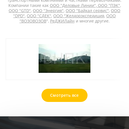
транспортными компниями и частнами перевозчиками.
Компании такие как
ООО "Деловые Линии"
,
ООО "ПЭК"
,
ООО "GTD"
,
ООО "Энергия"
,
ООО "Байкал сервис"
,
ООО
"DPD"
,
ООО "СДЕК"
,
ООО "Желдорэкспедиция
,
ООО
"ВОЗОВОЗОВ
",
РеДЖИЛайн
и многие другие.
Смотреть все