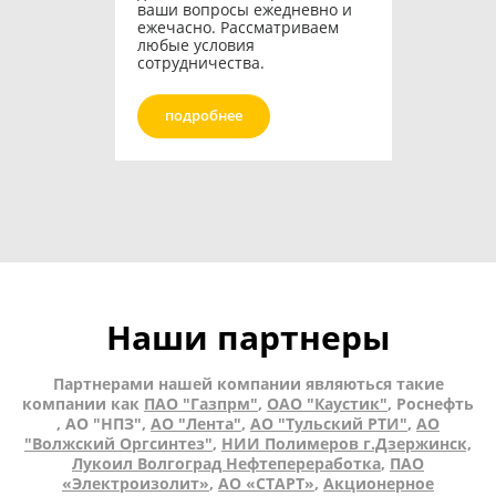
ваши вопросы ежедневно и
ежечасно. Рассматриваем
любые условия
сотрудничества.
подробнее
Наши партнеры
Партнерами нашей компании являються такие
компании как
ПАО "Газпрм"
,
ОАО "Каустик"
, Роснефть
, АО "НПЗ",
АО "Лента"
,
АО "Тульский РТИ"
,
АО
"Волжский Оргсинтез"
,
НИИ Полимеров г.Дзержинск,
Лукоил Волгоград Нефтепереработка
,
ПАО
«Электроизолит»
,
АО «СТАРТ»
,
Акционерное