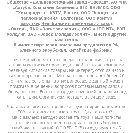
Общество «Дальневосточный завод «Звезда»
,
АО «ПК
„Ахтуба,
Компания Каменный ВЕК
,
ВНИИСК
,
ООО
"Химпродукт"
,
КЗТМ
,
Ростех
,
ООО "Концессии
теплоснабжения" Волгоград
,
ООО Контур
.закупки
,
Челябинский химический завод
«Оксид»
,
ПАО «Электроизолит»
,
ООО «НПП ИТ»
,
РЭП
Холдинг
,
ЗАО «Завод Молдавизолит»
, многие другие
компании.
В чилсле партнеров компании предприятия РФ,
Ближнего зарубежья, Китайские фабрики.
Поиск и подбор материалов для сокращения затрат на
аналоги китайских производителей. Многие компании
реализуя китайские товары , не интересуются из чего и
как они произведены. Мы на рынке поставок более 20
лет и у нас есть опыт в этих вопросах. В данный момент
помогаем в решении вопросов поставки материалов и
оборудования с Европы и тд. для компаний попавших под
сан... ции. Организуем поставку в лучшем виде.
Доставка и логистика превозки грузов порой занимает до
50% от стоимости самого груза. Для того чтобы
максимально выгодно доставить груз. Наши логисты
просчитывают множество вариантов и выбирают
наиболее выгодный. ООО "ВНПК" сотрудничает с 45