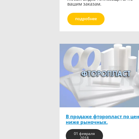
вашим заказам.
подробнее
В продаже фторопласт по це
ниже рыночных.
01 февраля
2018