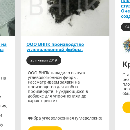
пло
сту
Оче
соз
04
 на
ООО ВНПК производство
из
углеволоконной фибры.
28 января 2019
К
ООО ВНПК наладило выпуск
Ста
углевологконной фибры.
 на
рез
Рассматриваем заявки на
пло
производство для любых
пов
производств. Нуждающихся в
общ
добавке для упрочненияи др.
м
характеристик.
ния,
и
Фибра углеволоконная (углеволокно)
ку