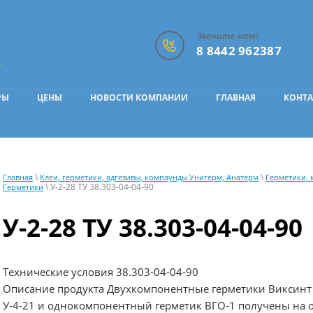
Звоните нам!
8 8442 962387
.
РЫ
ЦЕНЫ
НОВОСТИ КОМПАНИИ
ГЛАВНАЯ
КОНТ
\
\
Главная
Клеи, герметики, адгезивы, компаунды Унигерм, Анатерм
Герметики, 
\ У-2-28 ТУ 38.303-04-04-90
Герметики
У-2-28 ТУ 38.303-04-04-90
Технические условия 38.303-04-04-90
Описание продукта Двухкомпонентные герметики Виксинт У
У-4-21 и однокомпонентный герметик ВГО-1 получены на 