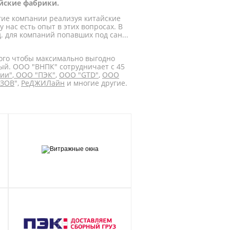
йские фабрики.
гие компании реализуя китайские
 нас есть опыт в этих вопросах. В
 для компаний попавших под сан...
того чтобы максимально выгодно
ый. ООО "ВНПК" сотрудничает с 45
ии"
,
ООО "ПЭК"
,
ООО "GTD"
,
ООО
ОЗОВ
",
РеДЖИЛайн
и многие другие.