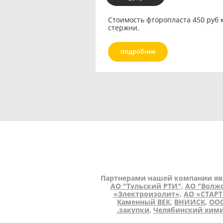
Стоимость фторопласта 450 руб к
стержни.
подробнее
Партнерами нашей компании яв
АО "Тульский РТИ"
,
АО "Волжс
«Электроизолит»
,
АО «СТАРТ
Каменный ВЕК
,
ВНИИСК
,
ООО
.закупки
,
Челябинский хими