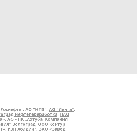
, Роснефть , АО "НПЗ",
АО "Лента"
,
гоград Нефтепереработка
,
ПАО
а»
,
АО «ПК „Ахтуба,
Компания
ния" Волгоград
,
ООО Контур
Т»
,
РЭП Холдинг
,
ЗАО «Завод