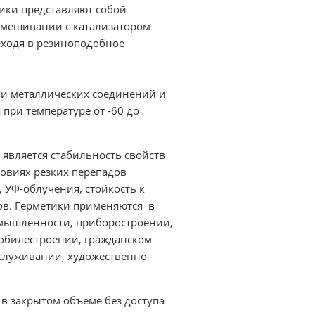
ики представляют собой
смешивании с катализатором
еходя в резиноподобное
ии металлических соединений и
при температуре от -60 до
является стабильность свойств
ловиях резких перепадов
 УФ-облучения, стойкость к
ов. Герметики применяются в
мышленности, приборостроении,
обилестроении, гражданском
служивании, художественно-
 в закрытом объеме без доступа