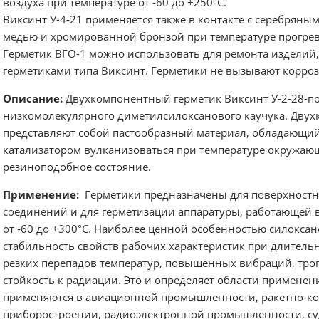
воздуха при температуре от -60 до +250°С.
Виксинт У-4-21 применяется также в контакте с серебрян
медью и хромированной бронзой при температуре прогрев
Герметик ВГО-1 можно использовать для ремонта изделий
герметиками типа Виксинт. Герметики не вызывают корроз
Описание:
Двухкомпонентный герметик Виксинт У-2-28-по
низкомолекулярного диметилсилоксанового каучука. Дву
представляют собой пастообразный материал, обладающи
катализатором вулканизоваться при температуре окружающ
резиноподобное состояние.
Применение:
Герметики предназначены для поверхностн
соединений и для герметизации аппаратуры, работающей в
от -60 до +300°С. Наиболее ценной особенностью силокса
стабильность свойств рабочих характеристик при длитель
резких перепадов температур, повышенных вибраций, троп
стойкость к радиации. Это и определяет области применен
применяются в авиационной промышленности, ракетно-к
приборостроении, радиоэлектронной промышленности, су