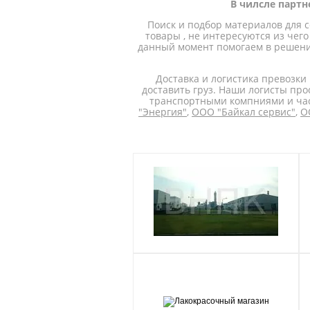
В чилсле парт
Поиск и подбор материалов для 
товары , не интересуются из чего
данный момент помогаем в решении
Доставка и логистика превозки
доставить груз. Наши логисты пр
транспортными компниями и час
"Энергия"
,
ООО "Байкал сервис"
,
О