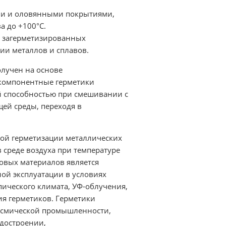
ыми и оловянными покрытиями,
а до +100°С.
, загерметизированных
ии металлов и сплавов.
лучен на основе
хкомпонентные герметики
й способностью при смешивании с
ей среды, переходя в
ой герметизации металлических
 среде воздуха при температуре
новых материалов является
ной эксплуатации в условиях
ического климата, УФ-облучения,
ия герметиков. Герметики
осмической промышленности,
достроении,