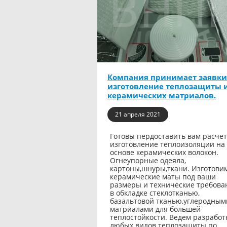
Компания принимает заявки
изготовление теплозащиты 
керамических матриалов.
21 апреля 2021
Готовы пердоставить вам расчет
изготовление теплоизоляции на
основе керамических волокон.
Огнеупорные одеяла,
картоны,шнуры,ткани. Изготови
керамические маты под ваши
размеры и технические требова
в обкладке стеклотканью,
базальтовой тканью,углеродным
матриалами для большей
теплостойкости. Ведем разработ
любых видов теплозащиты по