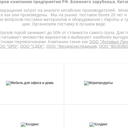
неров компании предприятия РФ, Ближнего зарубежья, Кита
сокращения затрат на аналоги китайских производителей. Мно
 и как они произведены. Мы на рынке поставок более 20 лет и у
 вопросов поставки материалов и оборудования с Европы и тд.
ции. Организуем поставку в лучшем виде.
 грузов порой занимает до 50% от стоимости самого груза. Для 
осчитывают множество вариантов и выбирают наиболее выгодн
тнами перевозчиками. Компании такие как
ООО "Деловые Лин
ОО "DPD"
,
ООО "СДЕК"
,
ООО "Желдорэкспедиция
,
ООО "ВОЗОВ