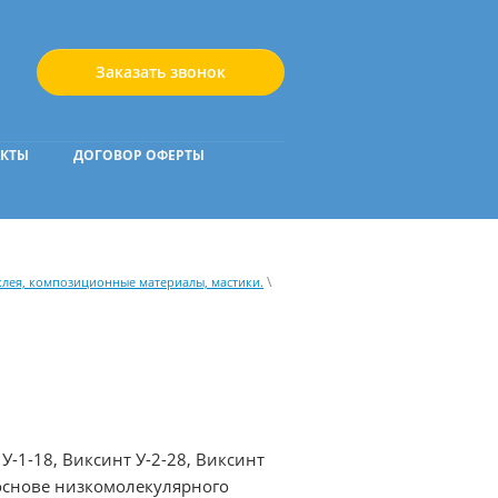
Заказать звонок
АКТЫ
ДОГОВОР ОФЕРТЫ
\
клея, композиционные материалы, мастики.
-1-18, Виксинт У-2-28, Виксинт
основе низкомолекулярного