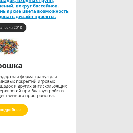
щадок, входных групп,
пений, вокруг бассейнов.
нь яркие цвета возможность
довать дизайн проекты.
 апреля 2018
рошка
ндартная форма гранул для
иновых покрытий игровых
щадок и других антискользящих
ерхностей при благоустройстве
ественного пространства.
подробнее