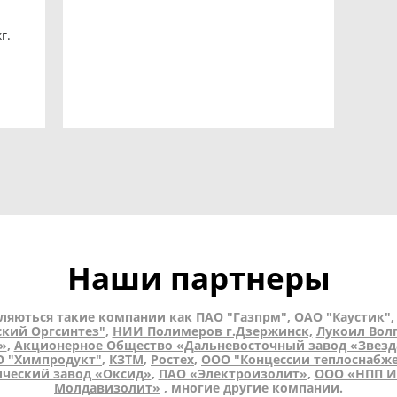
г.
Наши партнеры
ляються такие компании как
ПАО "Газпрм"
,
ОАО "Каустик"
кий Оргсинтез"
,
НИИ Полимеров г.Дзержинск,
Лукоил Вол
»
,
Акционерное Общество «Дальневосточный завод «Звезд
 "Химпродукт"
,
КЗТМ
,
Ростех
,
ООО "Концессии теплоснабже
ческий завод «Оксид»
,
ПАО «Электроизолит»
,
ООО «НПП И
Молдавизолит»
, многие другие компании.