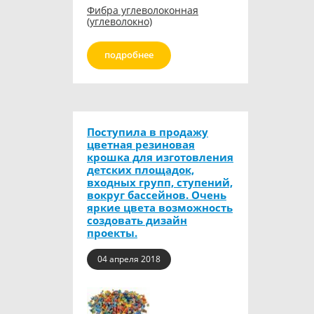
Фибра углеволоконная
(углеволокно)
подробнее
Поступила в продажу
цветная резиновая
крошка для изготовления
детских площадок,
входных групп, ступений,
вокруг бассейнов. Очень
яркие цвета возможность
создовать дизайн
проекты.
04 апреля 2018