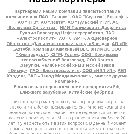
Партнерами нашей компании являються такие
компании как
ПАО "Газпрм"
,
ОАО "Каустик"
, Роснефть
, АО "НПЗ",
АО "Лента"
,
АО "Тульский РТИ"
,
АО
"Волжский Оргсинтез"
,
НИИ Полимеров г.Дзержинск,
Лукоил Волгоград Нефтепереработка
,
ПАО
«Электроизолит»
,
АО «СТАРТ»
,
Акционерное
Общество «Дальневосточный завод «Звезда»
,
АО «ПК
„Ахтуба,
Компания Каменный ВЕК
,
ВНИИСК
,
ООО
"Химпродукт"
,
КЗТМ
,
Ростех
,
ООО "Концессии
теплоснабжения" Волгоград
,
ООО Контур
.закупки
,
Челябинский химический завод
«Оксид»
,
ПАО «Электроизолит»
,
ООО «НПП ИТ»
,
РЭП
Холдинг
,
ЗАО «Завод Молдавизолит»
, многие другие
компании.
В чилсле партнеров компании предприятия РФ,
Ближнего зарубежья, Китайские фабрики.
Поиск и подбор материалов для сокращения затрат на
аналоги китайских производителей. Многие компании
реализуя китайские товары , не интересуются из чего и
как они произведены. Мы на рынке поставок более 20
лет и у нас есть опыт в этих вопросах. В данный момент
помогаем в решении вопросов поставки материалов и
оборудования с Европы и тд. для компаний попавших под