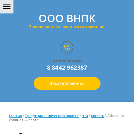
ООО ВНПК
Производство и поставка материалов.
Звоните нам!
8 8442 962387
Заказать звонок
\
\
\ Абгазная
Главная
Продукция химического производства
Кислоты
соляная кислота