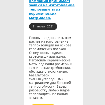
Компания принимает
заявки на изготовление
теплозащиты из
керамических
матриалов.
21 апреля 2021
Готовы пердоставить вам
расчет на изготовление
теплоизоляции на основе
керамических волокон.
Огнеупорные одеяла,
картоны,шнуры,ткани.
Изготовим керамические
маты под ваши размеры и
технические требования, в
обкладке стеклотканью,
базальтовой
тканью,углеродными
матриалами для большей
теплостойкости. Ведем
разработку любых видов
теплозащиты по вашим
заказам.