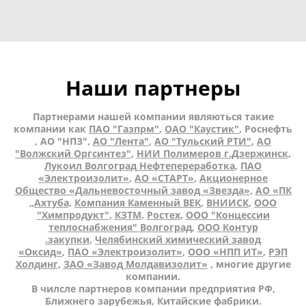
Наши партнеры
Партнерами нашей компании являються такие
компании как
ПАО "Газпрм"
,
ОАО "Каустик"
, Роснефть
, АО "НПЗ",
АО "Лента"
,
АО "Тульский РТИ"
,
АО
"Волжский Оргсинтез"
,
НИИ Полимеров г.Дзержинск,
Лукоил Волгоград Нефтепереработка
,
ПАО
«Электроизолит»
,
АО «СТАРТ»
,
Акционерное
Общество «Дальневосточный завод «Звезда»
,
АО «ПК
„Ахтуба,
Компания Каменный ВЕК
,
ВНИИСК
,
ООО
"Химпродукт"
,
КЗТМ
,
Ростех
,
ООО "Концессии
теплоснабжения" Волгоград
,
ООО Контур
.закупки
,
Челябинский химический завод
«Оксид»
,
ПАО «Электроизолит»
,
ООО «НПП ИТ»
,
РЭП
Холдинг
,
ЗАО «Завод Молдавизолит»
, многие другие
компании.
В чилсле партнеров компании предприятия РФ,
Ближнего зарубежья, Китайские фабрики.