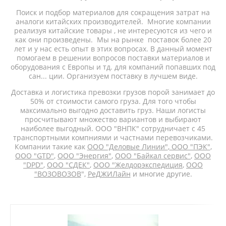
Поиск и подбор материалов для сокращения затрат на
аналоги китайских производителей. Многие компании
реализуя китайские товары , не интересуются из чего и
как они произведены. Мы на рынке поставок более 20
лет и у нас есть опыт в этих вопросах. В данный момент
помогаем в решении вопросов поставки материалов и
оборудования с Европы и тд. для компаний попавших под
сан... ции. Организуем поставку в лучшем виде.
Доставка и логистика превозки грузов порой занимает до
50% от стоимости самого груза. Для того чтобы
максимально выгодно доставить груз. Наши логисты
просчитывают множество вариантов и выбирают
наиболее выгодный. ООО "ВНПК" сотрудничает с 45
транспортными компниями и частнами перевозчиками.
Компании такие как
ООО "Деловые Линии"
,
ООО "ПЭК"
,
ООО "GTD"
,
ООО "Энергия"
,
ООО "Байкал сервис"
,
ООО
"DPD"
,
ООО "СДЕК"
,
ООО "Желдорэкспедиция
,
ООО
"ВОЗОВОЗОВ
",
РеДЖИЛайн
и многие другие.