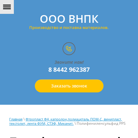
ООО ВНПК
Производство и поставка материалов.
Звоните нам!
8 8442 962387
Заказать звонок
\
Главная
Фтропласт Ф4, капролон,полиацеталь ПОМ-С, винипласт,
\ Полифениленсульфид PPS
текстолит, лента ФУМ, СТЭФ, Миканит.